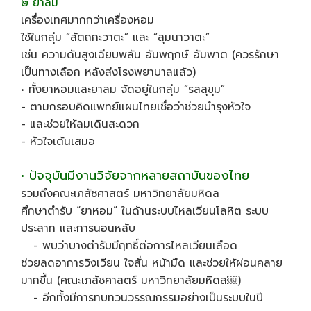
๒ ยาลม
เครื่องเทศมากกว่าเครื่องหอม
ใช้ในกลุ่ม “สัตถกะวาตะ” และ “สุมนาวาตะ”
เช่น ความดันสูงเฉียบพลัน อัมพฤกษ์ อัมพาต (ควรรักษา
เป็นทางเลือก หลังส่งโรงพยาบาลแล้ว)
• ทั้งยาหอมและยาลม จัดอยู่ในกลุ่ม “รสสุขุม”
- ตามกรอบคิดแพทย์แผนไทยเชื่อว่าช่วยบำรุงหัวใจ
- และช่วยให้ลมเดินสะดวก
- หัวใจเต้นเสมอ
• ปัจจุบันมีงานวิจัยจากหลายสถาบันของไทย
รวมถึงคณะเภสัชศาสตร์ มหาวิทยาลัยมหิดล
ศึกษาตำรับ “ยาหอม” ในด้านระบบไหลเวียนโลหิต ระบบ
ประสาท และการนอนหลับ
- พบว่าบางตำรับมีฤทธิ์ต่อการไหลเวียนเลือด
ช่วยลดอาการวิงเวียน ใจสั่น หน้ามืด และช่วยให้ผ่อนคลาย
มากขึ้น (คณะเภสัชศาสตร์ มหาวิทยาลัยมหิดล￼)
- อีกทั้งมีการทบทวนวรรณกรรมอย่างเป็นระบบในปี