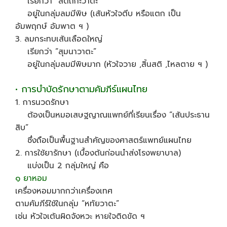
เรียกว่า “สัตถกะวาตะ”
อยู่ในกลุ่มลมมีพิษ (เส้นหัวใจตีบ หรือแตก เป็น
อัมพฤกษ์ อัมพาต ฯ )
3. ลมกระทบเส้นเลือดใหญ่
เรียกว่า “สุมนาวาตะ”
อยู่ในกลุ่มลมมีพิษมาก (หัวใจวาย ,สิ้นสติ ,ไหลตาย ฯ )
• การบำบัดรักษาตามคัมภีร์แผนไทย
1. การนวดรักษา
ต้องเป็นหมอเสษฐญาณแพทย์ที่เรียนเรื่อง “เส้นประธาน
สิบ”
ซึ่งถือเป็นพื้นฐานสำคัญของศาสตร์แพทย์แผนไทย
2. การใช้ยารักษา (เบื้องต้นก่อนนำส่งโรงพยาบาล)
แบ่งเป็น 2 กลุ่มใหญ่ คือ
๑ ยาหอม
เครื่องหอมมากกว่าเครื่องเทศ
ตามคัมภีร์ใช้ในกลุ่ม “หทัยวาตะ”
เช่น หัวใจเต้นผิดจังหวะ หายใจติดขัด ฯ