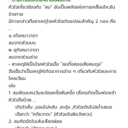
หัวใจเกี่ยวข้องกับ “ลม” อันเป็นพลังแห่งการเคลื่อนไหวใน
ร่างกาย
มีการกล่าวถึงสาเหตุโรคหัวใจเกิดแต่ลมสำคัญ 2 กอง คือ
…
๑ อโธคมาวาตา
ลมจากส่วนบน
๒ อุทังคมาวาตา
ลมจากส่วนล่าง
• สาเหตุให้เป็นโรคหัวใจเมื่อ “ลมทั้งสองเสียสมดุล”
จึงเชื่อว่าเป็นเหตุให้เกิดอาการต่าง ๆ เกี่ยวกับหัวใจและการ
ไหลเวียน
เช่น
1. ลมพัดละคนวันละร้อยครั้งพันครั้ง เลือดเกิดเป็นฟองเข้า
หัวใจจึงป่วย …
เกิดใจสั่น ,นอนไม่หลับ ,สะดุ้ง ,หัวใจเต้นไม่สม่ำเสมอ
เรียกว่า “หทัยวาตะ” (หัวใจเต้นผิดจังหวะ)
2. ลมติดขัดในเส้นเลือดฝอย